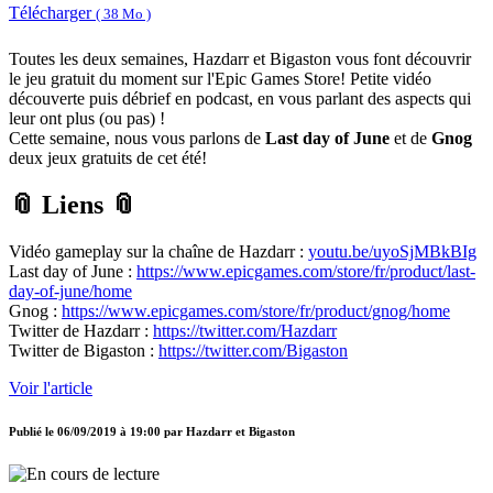
Télécharger
( 38 Mo )
Toutes les deux semaines, Hazdarr et Bigaston vous font découvrir
le jeu gratuit du moment sur l'Epic Games Store! Petite vidéo
découverte puis débrief en podcast, en vous parlant des aspects qui
leur ont plus (ou pas) !
Cette semaine, nous vous parlons de
Last day of June
et de
Gnog
deux jeux gratuits de cet été!
📎 Liens 📎
Vidéo gameplay sur la chaîne de Hazdarr :
youtu.be/uyoSjMBkBIg
Last day of June :
https://www.epicgames.com/store/fr/product/last-
day-of-june/home
Gnog :
https://www.epicgames.com/store/fr/product/gnog/home
Twitter de Hazdarr :
https://twitter.com/Hazdarr
Twitter de Bigaston :
https://twitter.com/Bigaston
Voir l'article
Publié le
06/09/2019 à 19:00
par
Hazdarr et Bigaston