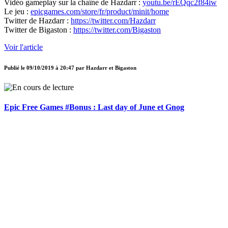
Vidéo gameplay sur la chaîne de Hazdarr :
youtu.be/rEQqc2f84iw
Le jeu :
epicgames.com/store/fr/product/minit/home
Twitter de Hazdarr :
https://twitter.com/Hazdarr
Twitter de Bigaston :
https://twitter.com/Bigaston
Voir l'article
Publié le
09/10/2019 à 20:47
par
Hazdarr et Bigaston
Epic Free Games #Bonus : Last day of June et Gnog