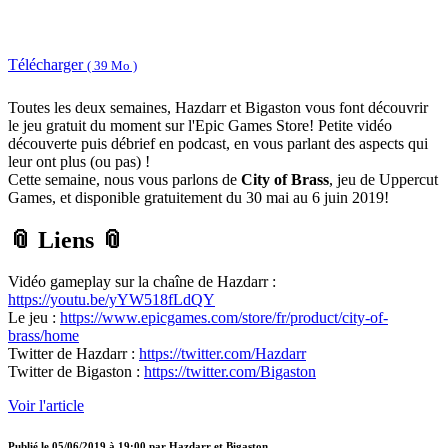
Télécharger
( 39 Mo )
Toutes les deux semaines, Hazdarr et Bigaston vous font découvrir
le jeu gratuit du moment sur l'Epic Games Store! Petite vidéo
découverte puis débrief en podcast, en vous parlant des aspects qui
leur ont plus (ou pas) !
Cette semaine, nous vous parlons de
City of Brass
, jeu de Uppercut
Games, et disponible gratuitement du 30 mai au 6 juin 2019!
📎 Liens 📎
Vidéo gameplay sur la chaîne de Hazdarr :
https://youtu.be/yYW518fLdQY
Le jeu :
https://www.epicgames.com/store/fr/product/city-of-
brass/home
Twitter de Hazdarr :
https://twitter.com/Hazdarr
Twitter de Bigaston :
https://twitter.com/Bigaston
Voir l'article
Publié le
05/06/2019 à 19:00
par
Hazdarr et Bigaston